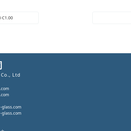
C1.00
司
Co., Ltd
.com
.com
lass.com
lass.com