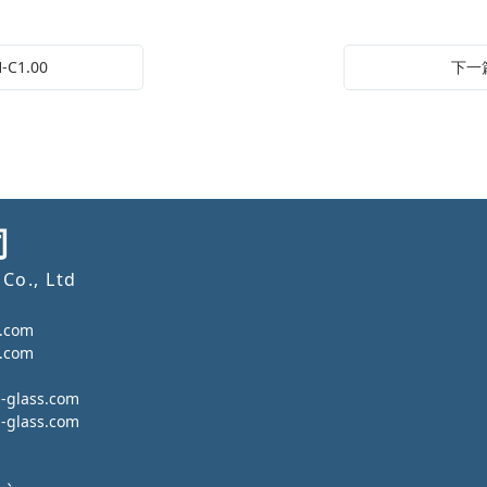
C1.00
下一篇
司
Co., Ltd
.com
.com
lass.com
lass.com