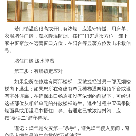
若门锁温度很高或开门有浓烟，应退守待援。用床单、
衣服堵住门缝，泼水降温防烟。拨打“119”通报方位，卸下
家中窗帘放在远离窗口方位，在阳台等显著方位发出求救信
号。
堵住门缝 泼水降温
第三步：有烟镇定应对
如果您所在修建有两部楼梯，应敏捷经过另一部无烟楼
梯向下逃生；如果您所在修建有单元楼梯通向楼顶平台或设
有室外连廊，在确保出口畅通和没有浓烟的前提下，可经过
这些部位从相邻单元的分散楼梯逃生。逃生过程中应佩带防
烟面具或用湿毛巾捂住口鼻。若通道已被浓烟封闭，应
按“要诀二”退守待援。
谨记：烟气是火灾第一“杀手”，避免烟气侵入房间，避
免吸入烟气是逃生自救的“不贰法宝”。