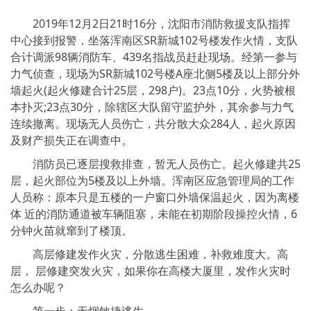
2019年12月2日21时16分，沈阳市消防救援支队指挥
中心接到报警，坐落浑南区SR新城102号楼发作火情，支队
合计调派98辆消防车、439名指战员赶赴现场。经第一参与
力气侦查，现场为SR新城102号楼A座北侧5楼及以上部分外
墙起火(起火修建合计25层，298户)。23点10分，火势被根
本扑灭;23点30分，除辖区大队留守监护外，其余参与力气
连续撤离。现场无人员伤亡，共分散大众284人，起火原因
及财产损失正在调查中。
消防员已逐层搜救排查，暂无人员伤亡。起火修建共25
层，起火部位为5楼及以上外墙。浑南区应急管理局的工作
人员称：原本只是五楼的一户窗口外墙保温起火，因为离楼
体 近的消防通道被车辆阻塞，未能在初期阶段操控火情，6
分钟火苗就窜到了楼顶。
高层修建发作火灾，分散逃生困难，补救难度大。高
层， 层修建突发火灾，如果你在高楼大厦里，发作火灾时
怎么办呢？