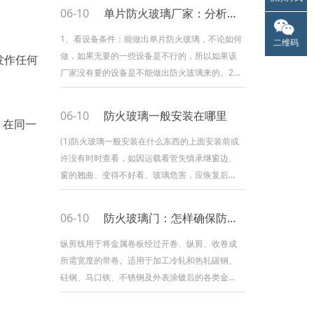
06-10
单片防火玻璃厂家：分析单片防火玻璃质量怎么样
1、看设备条件：能做出单片防火玻璃，不论如何
二维码
做，如果无要的一些设备是不行的，所以如果该
发作任何
厂家没有要的设备是不能做出防火玻璃来的。2、
玻璃的粒度如果把单片防火玻璃打破，它的粒度
有要是较小的，数量是较多的，远远大于国标
06-10
防火玻璃一般安装在哪里
，在同一
50*50mm范围内40粒的要求，如果只要几十粒
一般仅仅钢化玻璃，达不到40粒，更不用
(1)防火玻璃一般安装在什么东西的上面安装前或
许没有时时查看，如因运载看管失慎承继窗边、
窗的翘曲、变得不好看、玻璃危害，应恢复后方
可时时安装。(2)防火玻璃一般安装在什么东西的
上面安装时，须用相交尺校平或用挂线法计算其
06-10
防火玻璃门：怎样确保防火门能在危急时刻发挥作用
前后中止的时刻度，解决横平、竖直、环境不一
样。(3)防火玻璃一般安装在什么东西的
纵剪线用于将金属卷板经过开卷、纵剪、收卷成
所需宽度的带卷。适用于加工冷轧和热轧碳钢、
硅钢、马口铁、不锈钢及外表涂镀后的各类金属
资料。下面咱们再来看看纵剪线的裁剪动力这方
面的相关知识吧！纵剪线裁剪动力：选用进口伺