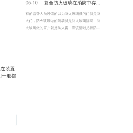
06-10
复合防火玻璃在消防中存在哪些问题
服操控技能，速度快，噪音小，寿命长。模具：
选用进口合金钢制造的模具，具有剪切毛刺小
有的监督人员过错的以为防火玻璃做的门就是防
火门，防火玻璃做的隔墙就是防火玻璃隔墙，防
火玻璃做的窗户就是防火窗，应该清晰把握防火
玻璃、防火玻璃隔墙、防火门、防火窗是不同的
消防产品，都应查看相应的查验陈说，防火门还
应有型式查验陈说。在查看中，不能简略的问询
防火玻璃的耐火，而是应该认真对照其查验陈
框在装置
间一般都